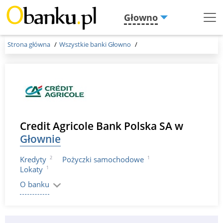
Głowno
Menu
Burger
Strona główna
Wszystkie banki Głowno
Credit Agricole Bank Polska SA w
Głownie
2
1
Kredyty
Pożyczki samochodowe
1
Lokaty
O banku