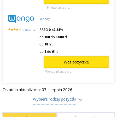
Findao sp. z o.o.
Wonga
RRSO
0
-
49,84
%
Opinie: 12
od
100
do
6 000
zł
od
18
lat
od
1
do
61
dni
Weź pożyczkę
Wonga.pl sp. z o.o.
Ostatnia aktualizacja: 07 sierpnia 2026
Wybierz rodzaj pożyczki