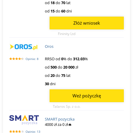
od
18
do
70
lat
od
15
do
60
dni
Złóż wniosek
Fininity Ltd
Oros
RRSO od
0
% do
312.03
%
Opinie: 8
od
500
do
20 000
zł
od
20
do
75
lat
30
dni
Weź pożyczkę
Talaros Sp. z o.o.
SMART pozyczka
4000 zł za 0 zł🔥
Opinie: 13