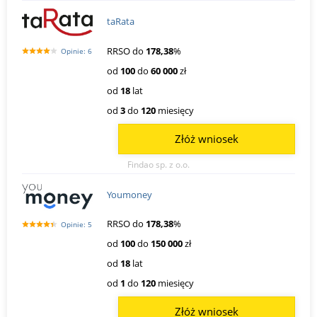
taRata
RRSO do
178,38
%
Opinie: 6
od
100
do
60 000
zł
od
18
lat
od
3
do
120
miesięcy
Złóż wniosek
Findao sp. z o.o.
Youmoney
RRSO do
178,38
%
Opinie: 5
od
100
do
150 000
zł
od
18
lat
od
1
do
120
miesięcy
Złóż wniosek