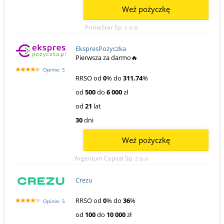
Weź pożyczkę
PrimaStar Sp. z o.o.
EkspresPozyczka
Pierwsza za darmo🔥
Opinie: 5
RRSO od
0
% do
311.74
%
od
500
do
6 000
zł
od
21
lat
30
dni
Weź pożyczkę
Argentum Capital Sp. z o.o.
Crezu
RRSO od
0
% do
36
%
Opinie: 5
od
100
do
10 000
zł