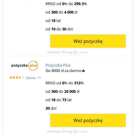
RRSO od
0
% do
299.3
%
od
300
do
4 000
zł
od
18
lat
od
10
do
30
dni
Weź pożyczkę
Aventus Group Sp. z o.o.
Pożyczka Plus
Do 8000 zł za darmo🔥
Opinie: 11
RRSO od
0
% do
312
%
od
300
do
20 000
zł
od
18
do
73
lat
30
dni
Weź pożyczkę
Aventus Group Sp. z o.o.