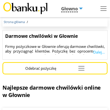
Głowno
Menu
Burger
Strona główna
Darmowe chwilówki w Głownie
Firmy pożyczkowe w Głownie oferują darmowe chwilówki,
aby przyciągnąć klientów. Pożyczkę bez oprocentowania
Dalej...
można otrzymać na okres do 3600 dni, a kwota może
sięgać nawet 150 000 złotych. Znaleziono dla ciebie 10
ofert.
Odebrać pożyczkę
Najlepsze darmowe chwilówki online
w Głownie