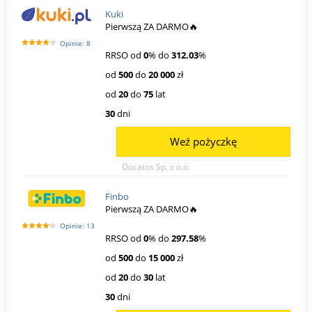
Kuki
Pierwszą ZA DARMO🔥
Opinie: 8
RRSO od
0
% do
312.03
%
od
500
do
20 000
zł
od
20
do
75
lat
30
dni
Weź pożyczkę
Ducatos Sp. z o.o.
Finbo
Pierwszą ZA DARMO🔥
Opinie: 13
RRSO od
0
% do
297.58
%
od
500
do
15 000
zł
od
20
do
30
lat
30
dni