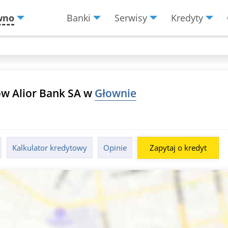
wno
Banki
Serwisy
Kredyty
Menu
Burger
ów Alior Bank SA w
Głownie
Kalkulator kredytowy
Opinie
Zapytaj o kredyt