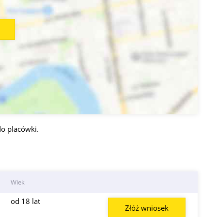
o placówki.
Wiek
od 18 lat
Złóż wniosek