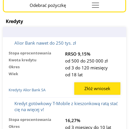
Odebrać pożyczkę
Menu
Burger
Kredyty
Alior Bank nawet do 250 tys. zł
Stopa oprocentowania
RRSO 9,15%
Kwota kredytu
od 500 do 250 000 zł
Okres
od 3 do 120 miesięcy
Wiek
od 18 lat
Złóż wniosek
Kredyty Alior Bank SA
Kredyt gotówkowy T-Mobile z kieszonkową ratą stać
cię na więcej v!
Stopa oprocentowania
16,27%
Okres
od 3 miesięcy do 10 lat